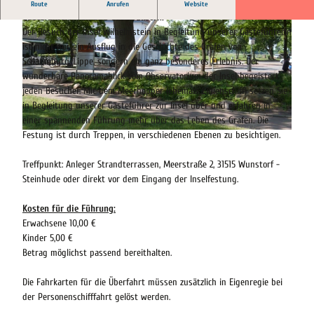
Erkunden Sie die Inselfestung Wilhelmsten in Begleitung unserer
Route
Anrufen
Website
Gästeführerinnen und Gästeführern.
Der Besuch der Insel Wilhelmstein in Begleitung unserer Gästeführerin
ist nicht nur ein Ausflug in die Geschichte des Grafen von
Schaumburg-Lippe, sondern ein ganz besonderes Erlebnis. Der
wunderbare Panoramablick vom Observatorium der Insel begeistert
jeden Besucher. Mit dem Meerhopper (ehemals Linienschiff) setzen Sie
© Steinhuder Meer Tourismus GmbH |
CC-BY
in Begleitung unserer Gästeführer zur Insel über und erfahren in
einer spannenden Führung mehr über das Leben des Grafen. Die
Festung ist durch Treppen, in verschiedenen Ebenen zu besichtigen.
© Florian Toffel - SMT |
CC-BY-SA
Treffpunkt: Anleger Strandterrassen, Meerstraße 2, 31515 Wunstorf -
Steinhude oder direkt vor dem Eingang der Inselfestung.
Kosten für die Führung:
Erwachsene 10,00 €
Kinder 5,00 €
Betrag möglichst passend bereithalten.
Die Fahrkarten für die Überfahrt müssen zusätzlich in Eigenregie bei
der Personenschifffahrt gelöst werden.