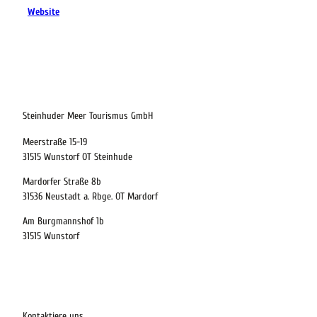
Website
24.08.2026
Abreise
Steinhuder Meer Tourismus GmbH
Meerstraße 15-19
Kinder
31515 Wunstorf OT Steinhude
t buchen
Mardorfer Straße 8b
31536 Neustadt a. Rbge. OT Mardorf
Am Burgmannshof 1b
 bequem buchen
31515 Wunstorf
ervicequalität
tung vor Ort
Kontaktiere uns