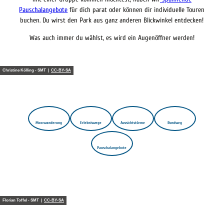
Pauschalangebote
für dich parat oder können dir individuelle Touren
buchen. Du wirst den Park aus ganz anderen Blickwinkel entdecken!
Was auch immer du wählst, es wird ein Augenöffner werden!
Christine Kölling - SMT |
CC-BY-SA
Moorwanderung
Erlebniswege
Aussichtstürme
Rundweg
Pauschalangebote
Florian Toffel - SMT |
CC-BY-SA