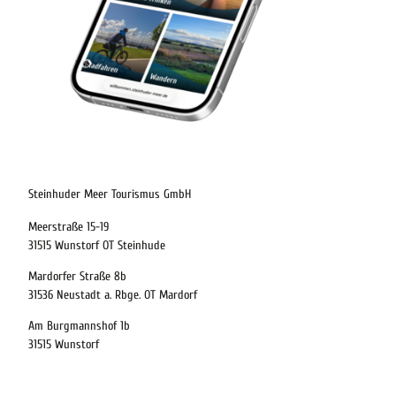
digitaler-reisebegleiter-steinhuder-meer
21.08.2026
Abreise
Steinhuder Meer Tourismus GmbH
Meerstraße 15-19
Kinder
31515 Wunstorf OT Steinhude
t buchen
Mardorfer Straße 8b
31536 Neustadt a. Rbge. OT Mardorf
Am Burgmannshof 1b
 bequem buchen
31515 Wunstorf
ervicequalität