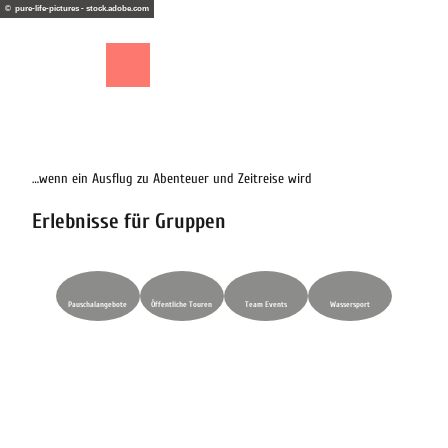
Z
© pure-life-pictures - stock.adobe.com
u
m
Shop
Suche
Menü
I
n
h
a
l
t
…wenn ein Ausflug zu Abenteuer und Zeitreise wird
Erlebnisse für Gruppen
Pauschalangebote
Öffentliche Touren
Team Events
Wassersport