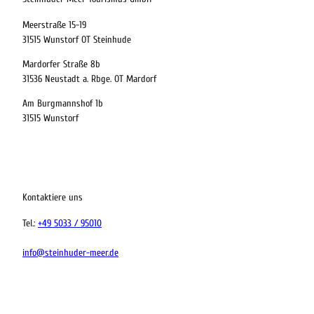
Meerstraße 15-19
21.08.2026
31515 Wunstorf OT Steinhude
Abreise
Mardorfer Straße 8b
31536 Neustadt a. Rbge. OT Mardorf
Kinder
Am Burgmannshof 1b
t buchen
31515 Wunstorf
 bequem buchen
Kontaktiere uns
ervicequalität
Tel.:
+49 5033 / 95010
tung vor Ort
info@steinhuder-meer.de