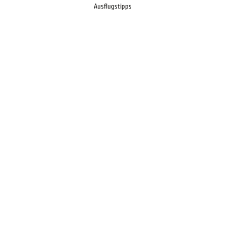
Ausflugstipps
Mühlenfelder
Land
Neustadt am Rübenberge