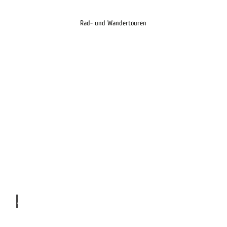
Rad- und Wandertouren
Wern
er Pre
5
ugsc
hat |
CC-B
Y
km