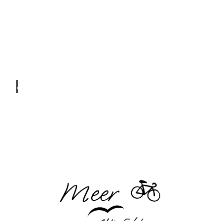
© ch
amille
w - st
ock.a
dobe.
com
Wandern
und
Pilgern
© Se
aTree,
Betti
na He
ntrey
An
Land