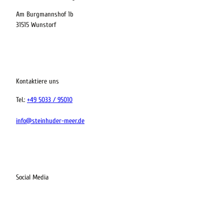
Am Burgmannshof 1b
 bequem buchen
31515 Wunstorf
ervicequalität
tung vor Ort
Kontaktiere uns
Tel.:
+49 5033 / 95010
info@steinhuder-meer.de
Social Media