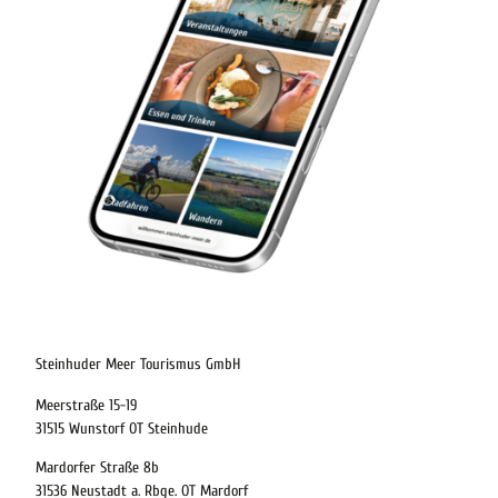
digitaler-reisebegleiter-steinhuder-meer
21.08.2026
Abreise
Steinhuder Meer Tourismus GmbH
Meerstraße 15-19
Kinder
31515 Wunstorf OT Steinhude
t buchen
Mardorfer Straße 8b
31536 Neustadt a. Rbge. OT Mardorf