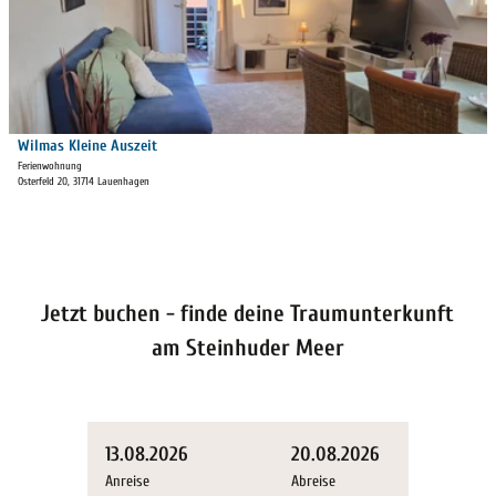
t
a
i
l
s
e
i
Wilmas Kleine Auszeit
Monika Ahrens-Fischer |
CC-BY-SA
t
Ferienwohnung
Osterfeld 20, 31714 Lauenhagen
e
'
W
i
l
m
Jetzt buchen - finde deine Traumunterkunft
a
am Steinhuder Meer
s
K
l
e
i
13.08.2026
20.08.2026
n
Anreise
Abreise
e