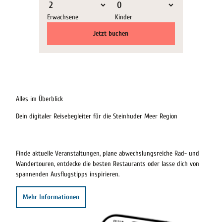
A
Erwachsene
Kinder
u
s
Jetzt buchen
z
e
i
t
'
ö
Alles im Überblick
f
f
Dein digitaler Reisebegleiter für die Steinhuder Meer Region
n
e
n
Finde aktuelle Veranstaltungen, plane abwechslungsreiche Rad- und
Wandertouren, entdecke die besten Restaurants oder lasse dich von
spannenden Ausflugstipps inspirieren.
Mehr Informationen