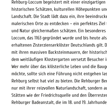
Rehburg-Loccum begeistert mit einer einzigartigen
historischen Schätzen, kulturellen Höhepunkten und
Landschaft. Die Stadt lädt dazu ein, ihre beeindru
malerischen Orte zu entdecken – ein perfektes Ziel f
und Natur gleichermaßen schätzen. Ein besonderes J
Loccum, das 1163 gegründet wurde und bis heute als
erhaltenen Zisterzienserklöster Deutschlands gilt. 
mit ihren massiven Backsteinmauern, der historisc
dem weitläufigen Klostergarten versetzt Besucher i
Wer mehr über das klösterliche Leben und die Baug
möchte, sollte sich eine Führung nicht entgehen la
Rehburg selbst hat viel zu bieten. Die Rehburger B
nur mit ihrer reizvollen Naturlandschaft, sondern a
Stätten wie der Friedrichsquelle und den Überreste
Rehburger Badeanstalt, die im 18. und 19. Jahrhunde