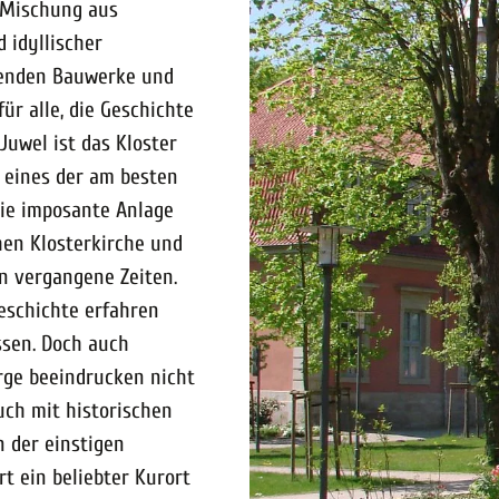
 Mischung aus
 idyllischer
ckenden Bauwerke und
ür alle, die Geschichte
uwel ist das Kloster
 eines der am besten
Die imposante Anlage
hen Klosterkirche und
n vergangene Zeiten.
eschichte erfahren
ssen. Doch auch
erge beeindrucken nicht
uch mit historischen
n der einstigen
rt ein beliebter Kurort