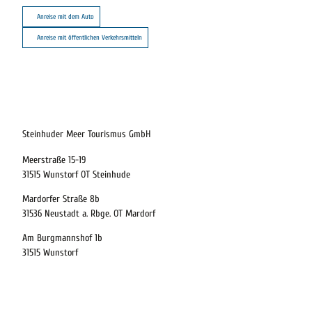
Anreise mit dem Auto
Anreise mit öffentlichen Verkehrsmitteln
21.08.2026
Abreise
Steinhuder Meer Tourismus GmbH
Meerstraße 15-19
Kinder
31515 Wunstorf OT Steinhude
t buchen
Mardorfer Straße 8b
31536 Neustadt a. Rbge. OT Mardorf
Am Burgmannshof 1b
 bequem buchen
31515 Wunstorf
ervicequalität