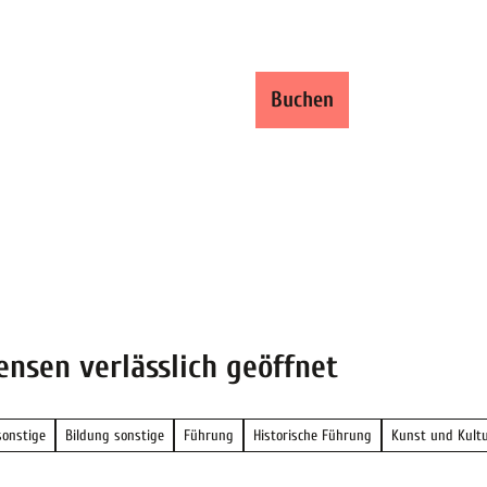
ren und Buchen
Buchen
Shop
Suche
nsen verlässlich geöffnet
sonstige
Bildung sonstige
Führung
Historische Führung
Kunst und Kultu