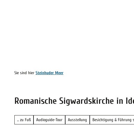
Z
vicequalität
u
m
Meer erleben
Vor Ort
Inspirie
I
staltungskalender
Wetter
ung vor Ort
n
h
a
l
Sie sind hier
Steinhuder Meer
t
Romanische Sigwardskirche in Ide
... zu Fuß
Audioguide-Tour
Ausstellung
Besichtigung & Führung 