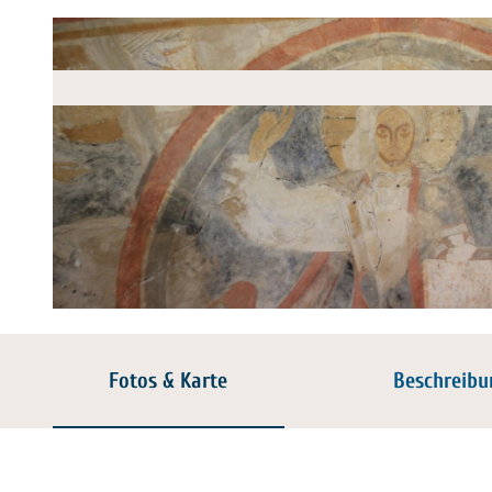
© Jörg Mecke, Joerg Mecke Idensen |
CC-BY
Fotos & Karte
Beschreibu