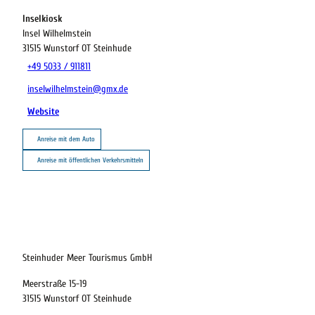
Inselkiosk
Insel Wilhelmstein
31515
Wunstorf OT Steinhude
+49 5033 / 911811
inselwilhelmstein@gmx.de
Website
Anreise mit dem Auto
Anreise mit öffentlichen Verkehrsmitteln
21.08.2026
Abreise
Steinhuder Meer Tourismus GmbH
Meerstraße 15-19
Kinder
31515 Wunstorf OT Steinhude
t buchen