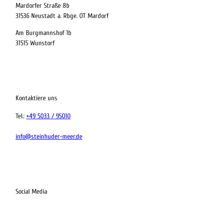
Mardorfer Straße 8b
31536 Neustadt a. Rbge. OT Mardorf
Am Burgmannshof 1b
 bequem buchen
31515 Wunstorf
ervicequalität
tung vor Ort
Kontaktiere uns
Tel.:
+49 5033 / 95010
info@steinhuder-meer.de
Social Media