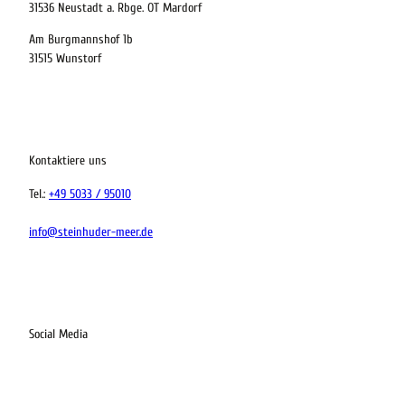
31536 Neustadt a. Rbge. OT Mardorf
Am Burgmannshof 1b
 bequem buchen
31515 Wunstorf
ervicequalität
tung vor Ort
Kontaktiere uns
Tel.:
+49 5033 / 95010
info@steinhuder-meer.de
Social Media