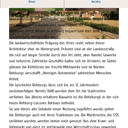
Rehburg
Route
Anrufen
„Rehburger Baustil“ nennt sich das, was Besuchern meist zuerst ins
Auge fällt, wenn sie durch den Ort gehen. Die alte Schule, das
© Stadt Rehburg-Loccum
© Stadt Rehburg-Loccum, Mathias Weber
Heimatmuseum, der ‚Rathskeller’ und zahlreiche Villen zeigen den
verspielten, fantasievollen und verwinkelten Stil der Architekten
Meßwarb, deren Wirken in Rehburg begann und dort auch etliche
schöpferische Höhepunkte zeigt.
© Stadt Rehburg-Loccum
Die landwirtschaftliche Prägung des Ortes steht neben dieser
Architektur eher im Hintergrund. Präsent sind an der Landesstraße,
die sich auf langer Strecke durch den Ort zieht, aber Handel, Gewerbe
und Industrie. Zahlreiche Geschäfte ballen sich im Ortskern, im Süden
glänzen die Kühltürme der frischli-Milchwerke und im Norden
Rehburgs verschafft „Henniges Automotive“ zahlreichen Menschen
Arbeit.
Die Geschichte Rehburgs lässt sich bis ins 12. Jahrhundert
zurückverfolgen. Bereits 1648 wurden dem Ort die Stadtrechte
verliehen. Das älteste erhaltene Bauwerk ist die Reheburgk, in der sich
heute Rehburg-Loccums Rathaus befindet.
So, wie dieses alte Gebäude neuer Nutzung zugeführt wurde, gehen
die Rehburger auch mit ihren Traditionen um. Die Marktrechte, die 1725
verliehen wurden, werden immer noch genutzt. Aus dem Kram- und
Viehmarkt von einst ist mittlerweile eine Wirtschaftsschau geworden,