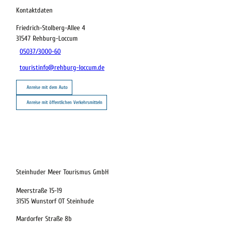
Kontaktdaten
Friedrich-Stolberg-Allee 4
31547
Rehburg-Loccum
05037/3000-60
touristinfo@rehburg-loccum.de
Anreise mit dem Auto
Anreise mit öffentlichen Verkehrsmitteln
21.08.2026
Abreise
Steinhuder Meer Tourismus GmbH
Meerstraße 15-19
Kinder
31515 Wunstorf OT Steinhude
t buchen
Mardorfer Straße 8b