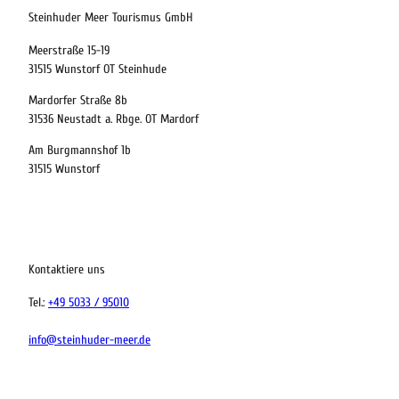
Abreise
Steinhuder Meer Tourismus GmbH
Meerstraße 15-19
Kinder
31515 Wunstorf OT Steinhude
t buchen
Mardorfer Straße 8b
31536 Neustadt a. Rbge. OT Mardorf
Am Burgmannshof 1b
 bequem buchen
31515 Wunstorf
ervicequalität
tung vor Ort
Kontaktiere uns
Tel.:
+49 5033 / 95010
info@steinhuder-meer.de