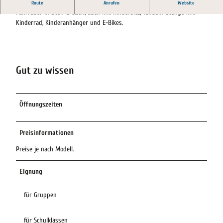
Der Fahrradverleih hat ein breites Angebot
Route
Anrufen
Website
Fahrräder in allen Größen, auch mit Kindersitz, Tandem-Stange mit
Kinderrad, Kinderanhänger und E-Bikes.
Gut zu wissen
Öffnungszeiten
Preisinformationen
Preise je nach Modell.
Eignung
für Gruppen
für Schulklassen