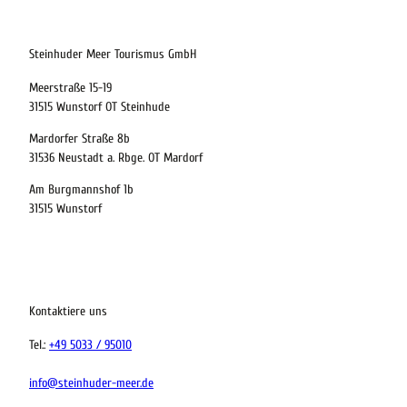
22.08.2026
Abreise
Steinhuder Meer Tourismus GmbH
Meerstraße 15-19
Kinder
31515 Wunstorf OT Steinhude
t buchen
Mardorfer Straße 8b
31536 Neustadt a. Rbge. OT Mardorf
Am Burgmannshof 1b
 bequem buchen
31515 Wunstorf
ervicequalität
tung vor Ort
Kontaktiere uns
Tel.:
+49 5033 / 95010
info@steinhuder-meer.de