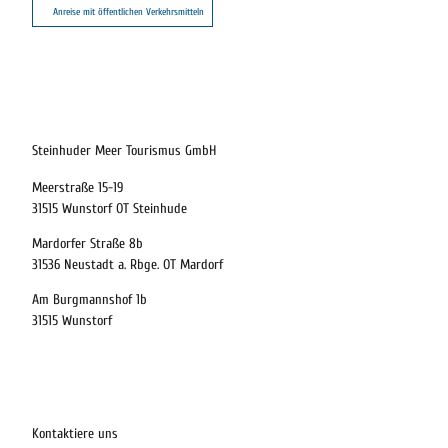
Anreise mit öffentlichen Verkehrsmitteln
24.08.2026
Abreise
Steinhuder Meer Tourismus GmbH
Meerstraße 15-19
Kinder
31515 Wunstorf OT Steinhude
t buchen
Mardorfer Straße 8b
31536 Neustadt a. Rbge. OT Mardorf
Am Burgmannshof 1b
 bequem buchen
31515 Wunstorf
ervicequalität
tung vor Ort
Kontaktiere uns