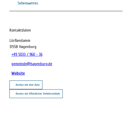
Sehenswertes
Kontaktdaten
Lürßendamm
31558
Hagenburg
+49 5033 / 960 - 36
gemeinde@hagenburg.de
Website
Anreise mit dem Auto
Anreise mit öffentlichen Verkehrsmitteln
22.08.2026
Abreise