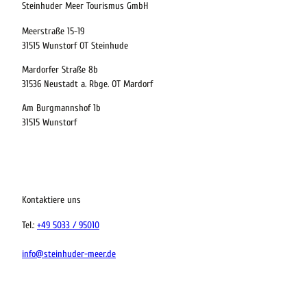
Steinhuder Meer Tourismus GmbH
Meerstraße 15-19
Kinder
31515 Wunstorf OT Steinhude
t buchen
Mardorfer Straße 8b
31536 Neustadt a. Rbge. OT Mardorf
Am Burgmannshof 1b
 bequem buchen
31515 Wunstorf
ervicequalität
tung vor Ort
Kontaktiere uns
Tel.:
+49 5033 / 95010
info@steinhuder-meer.de