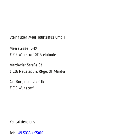
21.08.2026
Abreise
Steinhuder Meer Tourismus GmbH
Meerstraße 15-19
Kinder
31515 Wunstorf OT Steinhude
t buchen
Mardorfer Straße 8b
31536 Neustadt a. Rbge. OT Mardorf
Am Burgmannshof 1b
 bequem buchen
31515 Wunstorf
ervicequalität
tung vor Ort
Kontaktiere uns
Tel.:
+49 5033 / 95010