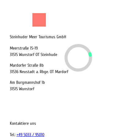
Shop
Suche
Menü
Steinhuder Meer Tourismus GmbH
20.08.2026
Meerstraße 15-19
31515 Wunstorf OT Steinhude
Abreise
Mardorfer Straße 8b
Kinder
31536 Neustadt a. Rbge. OT Mardorf
t buchen
Am Burgmannshof 1b
31515 Wunstorf
 bequem buchen
Kontaktiere uns
ervicequalität
Tel.:
+49 5033 / 95010