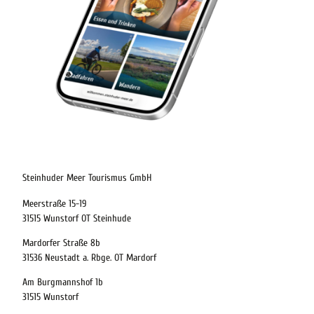
22.08.2026
Abreise
Steinhuder Meer Tourismus GmbH
Meerstraße 15-19
Kinder
31515 Wunstorf OT Steinhude
t buchen
Mardorfer Straße 8b
31536 Neustadt a. Rbge. OT Mardorf
Am Burgmannshof 1b
 bequem buchen
31515 Wunstorf