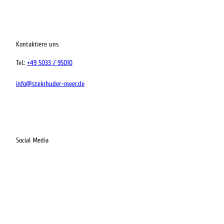
ervicequalität
tung vor Ort
Kontaktiere uns
Tel.:
+49 5033 / 95010
info@steinhuder-meer.de
Social Media
I
F
L
K
n
a
i
o
s
c
n
m
t
e
k
o