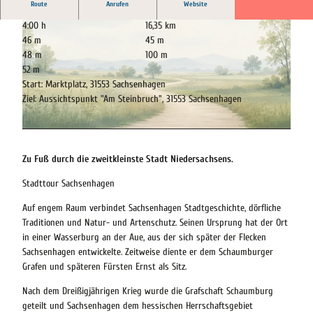
Route
Anrufen
Website
4:00 h
16,35 km
46 m
45 m
48 m
100 m
52 m
Start: Marktplatz, 31553 Sachsenhagen
Ziel: Aussichtspunkt "Am Steinbruch", 31553 Sachsenhagen
© All rights reserved and protected by German law. The photo is protected by and subject to the ‘Ger
man Copyright Act’ (= deutsches Urheberrechtsgesetz, UrhG)., Wolf Dietrich Wehnert
© KI-generiert |
CC0
Zu Fuß durch die zweitkleinste Stadt Niedersachsens.
Stadttour Sachsenhagen
Auf engem Raum verbindet Sachsenhagen Stadtgeschichte, dörfliche
Traditionen und Natur- und Artenschutz. Seinen Ursprung hat der Ort
in einer Wasserburg an der Aue, aus der sich später der Flecken
Sachsenhagen entwickelte. Zeitweise diente er dem Schaumburger
Grafen und späteren Fürsten Ernst als Sitz.
Nach dem Dreißigjährigen Krieg wurde die Grafschaft Schaumburg
geteilt und Sachsenhagen dem hessischen Herrschaftsgebiet