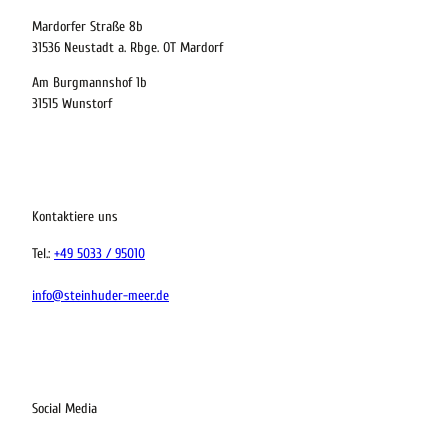
t buchen
Mardorfer Straße 8b
31536 Neustadt a. Rbge. OT Mardorf
Am Burgmannshof 1b
 bequem buchen
31515 Wunstorf
ervicequalität
tung vor Ort
Kontaktiere uns
Tel.:
+49 5033 / 95010
info@steinhuder-meer.de
Social Media