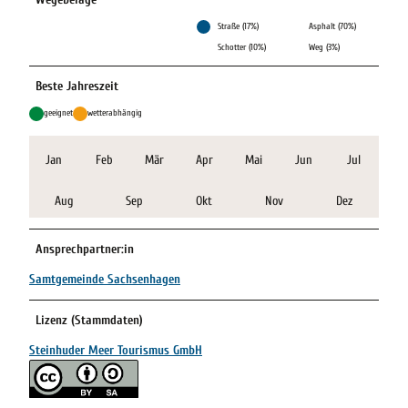
Straße (17%)
Asphalt (70%)
Schotter (10%)
Weg (3%)
Beste Jahreszeit
geeignet
wetterabhängig
Jan
Feb
Mär
Apr
Mai
Jun
Jul
Aug
Sep
Okt
Nov
Dez
Ansprechpartner:in
Samtgemeinde Sachsenhagen
Lizenz (Stammdaten)
Steinhuder Meer Tourismus GmbH