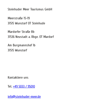
22.08.2026
Abreise
Steinhuder Meer Tourismus GmbH
Meerstraße 15-19
Kinder
31515 Wunstorf OT Steinhude
t buchen
Mardorfer Straße 8b
31536 Neustadt a. Rbge. OT Mardorf
Am Burgmannshof 1b
 bequem buchen
31515 Wunstorf
ervicequalität
tung vor Ort
Kontaktiere uns
Tel.:
+49 5033 / 95010
info@steinhuder-meer.de