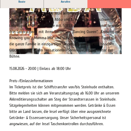
SUPER ABBA - Die ABBA-Party mit allen Hits
Route
Anrufen
Mit SUPER ABBA kommt eine von Europas erfolgreichsten Abba-
Coverbands exklusiv auf die Insel Wilhelmstein.
Sie spielen alle Welthits von Abba und bringen das unbeschwerte
Lebensgefühl der 70er Jahre mit. SUPER ABBA begeistern mittlerweile
drei Generationen mit ihren Songs, wie „Dancing Queen“, „Knowing me,
Knowing you“, „Mamma Mia“ und „Chiquitita“. Ein schönes Event für
© Block Musik |
CC-BY-SA
die ganze Familie in einzigartiger Umgebung und mit ein bisschen
Glück auch mit einem sensationellen Sonnenuntergang hinter der
Bühne.
© Block Musik |
CC-BY-SA
15.08.2026 - 20:00 | Einlass ab 18:00 Uhr
Preis-/Einlassinformationen
Im Ticketpreis ist der Schiffstransfer von/bis Steinhude enthalten.
Bitte melden sie sich am Veranstaltungstag ab 16.00 Uhr an unserem
Akkreditierungsschalter am Steg der Strandterrassen in Steinhude.
Sitzgelegenheiten können mitgenommen werden. Getränke & Essen
bitte an Land lassen, die Insel verfügt über eine ausgezeichnete
Getränke- & Essensversorgung. Unser Sicherheitspersonal ist
angewiesen, auf der Insel Taschenkontrollen durchzuführen.