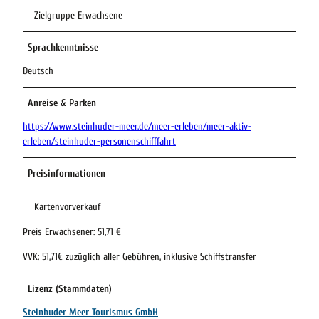
Zielgruppe Erwachsene
Sprachkenntnisse
Deutsch
Anreise & Parken
https://www.steinhuder-meer.de/meer-erleben/meer-aktiv-
erleben/steinhuder-personenschifffahrt
Preisinformationen
Kartenvorverkauf
Preis Erwachsener: 51,71 €
VVK: 51,71€ zuzüglich aller Gebühren, inklusive Schiffstransfer
Lizenz (Stammdaten)
Steinhuder Meer Tourismus GmbH