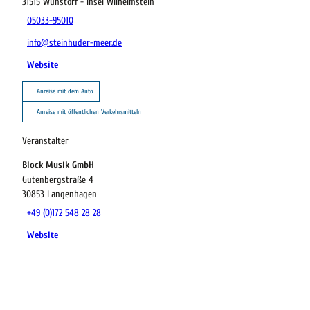
31515
Wunstorf
- Insel Wilhelmstein
05033-95010
info@steinhuder-meer.de
Website
Anreise mit dem Auto
Anreise mit öffentlichen Verkehrsmitteln
Veranstalter
Block Musik GmbH
Gutenbergstraße 4
30853
Langenhagen
+49 (0)172 548 28 28
Website