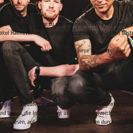
E JETLAGS ohne Frage zu den erfolgreichsten Partybands
pitol Hannover vor insgesamt knapp 5.000 zahlenden Gäst
mstein und präsentieren dabei zwei neue Bandmitglieder.
nhude enthalten. Bitte melden sie sich am Veranstaltungsta
teg der Strandterrassen in Steinhude. Sitzgelegenheiten 
d lassen, die Insel verfügt über eine ausgezeichnete Get
angewiesen, auf der Insel Taschenkontrollen durchzuführe