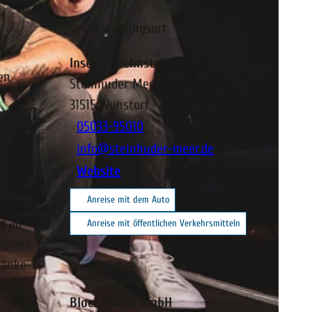
Veranstaltungsort
Insel Wilhelmstein
en
Steinhuder Meer
31515
Wunstorf
- Insel Wilhelmstein
05033-95010
info@steinhuder-meer.de
Website
Anreise mit dem Auto
g ab
Anreise mit öffentlichen Verkehrsmitteln
können
ränke-
Veranstalter
n.
Block Musik GmbH