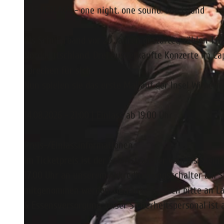
THE JETLAGS - one night. one sound. one island
Als Schülerband vor 20 Jahren gestartet, zählen TH
Norddeutschland. Drei ausverkaufte Konzerte im Ca
sprechen für sich.
Nun spielen sie das erste Mal auf der Insel Wilhel
14.08.2026 - 21:00 | Einlass ab 19:00 Uhr
Preis-/Einlassinformationen
Im Ticketpreis ist der Schiffstransfer von/bis Stei
17.00 Uhr an unserem Akkreditierungsschalter am S
mitgenommen werden. Getränke & Essen bitte an Lan
& Essensversorgung. Unser Sicherheitspersonal ist 