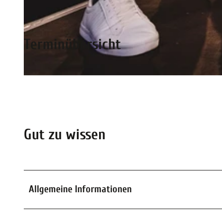
© Block Musik |
CC-BY-SA
Terminübersicht
© The Jetlags |
CC-BY-SA
Gut zu wissen
Allgemeine Informationen