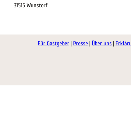
31515 Wunstorf
Für Gastgeber
Presse
Über uns
Erklär