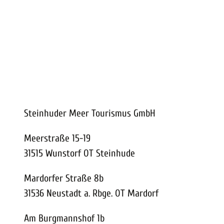
vicequalität
Meer erleben
Vor Ort
Inspirie
staltungskalender
Wetter
ung vor Ort
Steinhuder Meer Tourismus GmbH
Meerstraße 15-19
31515 Wunstorf OT Steinhude
Mardorfer Straße 8b
31536 Neustadt a. Rbge. OT Mardorf
Am Burgmannshof 1b