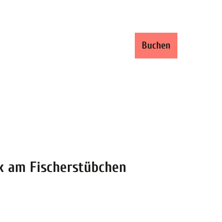
ren und Buchen
DE
Buchen
Shop
Suche
k am Fischerstübchen