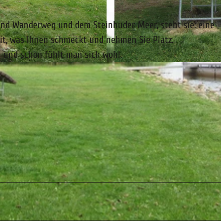
und Wanderweg und dem Steinhuder Meer, steht sie: eine
it, was Ihnen schmeckt und nehmen Sie Platz.
 und schon fühlt man sich wohl.
© Florian Toffel - SMT |
CC-BY-SA