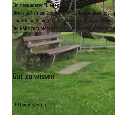
Ein besonderer "Liegeplatz"
Direkt auf einem Grünstreifen, zwischen dem Rad- 
gemütliche Bank in Wellenform! Bringen Sie alles m
Die Nähe zum Meer lässt Urlaubsfeeling aufkommen
© Florian Toffel - SMT |
CC-BY-SA
Gut zu wissen
Öffnungszeiten