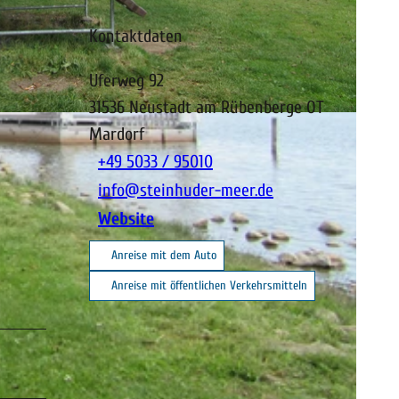
Kontaktdaten
Uferweg 92
31536
Neustadt am Rübenberge OT
Mardorf
+49 5033 / 95010
info@steinhuder-meer.de
Website
Anreise mit dem Auto
Anreise mit öffentlichen Verkehrsmitteln