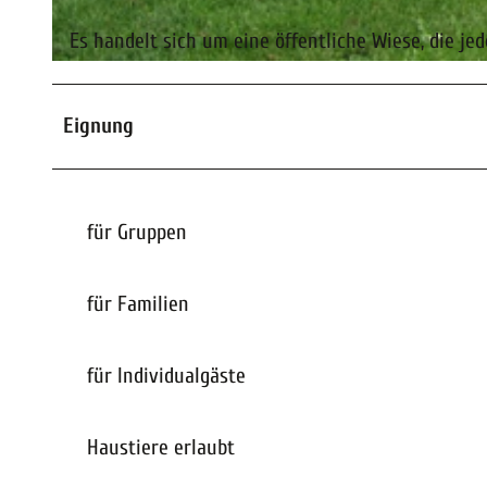
Es handelt sich um eine öffentliche Wiese, die jede
© Florian Toffel - SMT |
CC-BY-SA
Eignung
für Gruppen
für Familien
für Individualgäste
Haustiere erlaubt