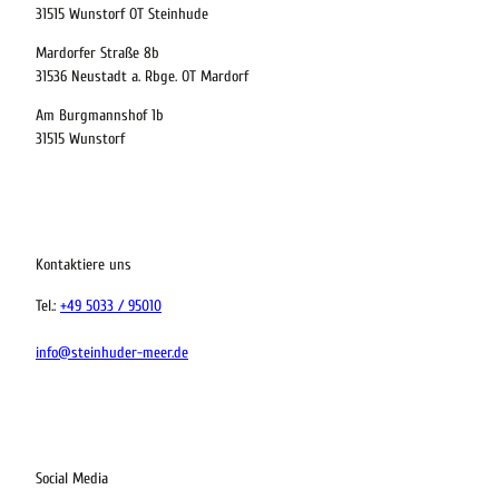
31515 Wunstorf OT Steinhude
t buchen
Mardorfer Straße 8b
31536 Neustadt a. Rbge. OT Mardorf
Am Burgmannshof 1b
 bequem buchen
31515 Wunstorf
ervicequalität
tung vor Ort
Kontaktiere uns
Tel.:
+49 5033 / 95010
info@steinhuder-meer.de
Social Media