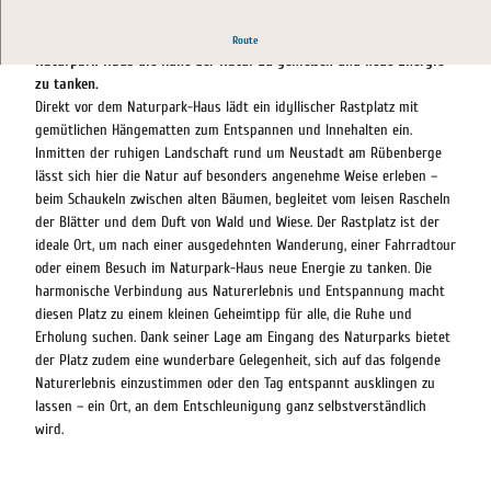
Entspannter Rastplatz mit Hängematten – ideal, um vor dem
Route
Naturpark-Haus die Ruhe der Natur zu genießen und neue Energie
zu tanken.
Direkt vor dem Naturpark-Haus lädt ein idyllischer Rastplatz mit
gemütlichen Hängematten zum Entspannen und Innehalten ein.
Inmitten der ruhigen Landschaft rund um Neustadt am Rübenberge
lässt sich hier die Natur auf besonders angenehme Weise erleben –
beim Schaukeln zwischen alten Bäumen, begleitet vom leisen Rascheln
der Blätter und dem Duft von Wald und Wiese. Der Rastplatz ist der
ideale Ort, um nach einer ausgedehnten Wanderung, einer Fahrradtour
oder einem Besuch im Naturpark-Haus neue Energie zu tanken. Die
harmonische Verbindung aus Naturerlebnis und Entspannung macht
diesen Platz zu einem kleinen Geheimtipp für alle, die Ruhe und
Erholung suchen. Dank seiner Lage am Eingang des Naturparks bietet
der Platz zudem eine wunderbare Gelegenheit, sich auf das folgende
Naturerlebnis einzustimmen oder den Tag entspannt ausklingen zu
lassen – ein Ort, an dem Entschleunigung ganz selbstverständlich
wird.