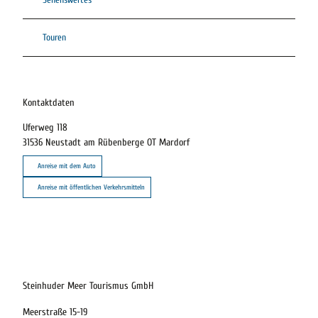
Touren
Kontaktdaten
Uferweg 118
31536
Neustadt am Rübenberge OT Mardorf
Anreise mit dem Auto
Anreise mit öffentlichen Verkehrsmitteln
23.08.2026
Abreise
Steinhuder Meer Tourismus GmbH
Meerstraße 15-19
Kinder