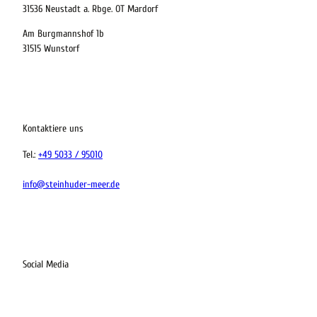
31536 Neustadt a. Rbge. OT Mardorf
Kinder
Am Burgmannshof 1b
t buchen
31515 Wunstorf
 bequem buchen
Kontaktiere uns
ervicequalität
Tel.:
+49 5033 / 95010
tung vor Ort
info@steinhuder-meer.de
Social Media