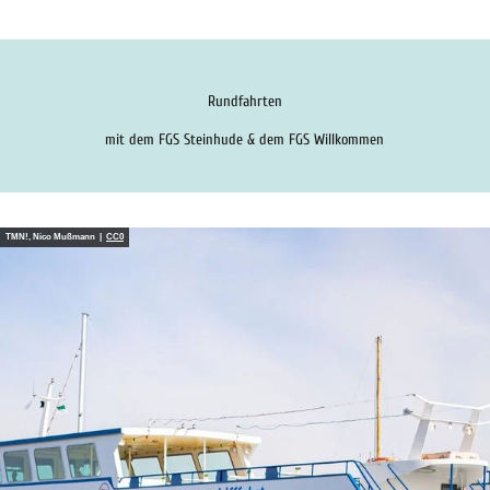
Rundfahrten
mit dem FGS Steinhude & dem FGS Willkommen
TMN!, Nico Mußmann |
CC0