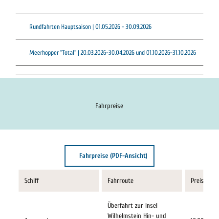
Rundfahrten Hauptsaison | 01.05.2026 - 30.09.2026
Meerhopper "Total" | 20.03.2026-30.04.2026 und 01.10.2026-31.10.2026
Fahrpreise
Fahrpreise (PDF-Ansicht)
Schiff
Fahrroute
Preis pro 
Überfahrt zur Insel
Wilhelmstein Hin- und