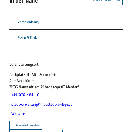
In der Nähe
Auf der Karte anschauen
Veranstaltung
Essen & Trinken
Veranstaltungsort
Parkplatz 11- Alte Moorhütte
Alte Moorhütte
31536
Neustadt am Rübenberge OT Mardorf
+49 5032 / 84 - 0
stadtverwaltung@neustadt-a-rbge.de
Website
Anreise mit dem Auto