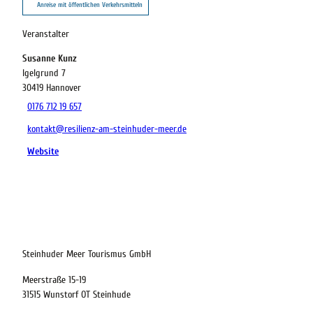
Anreise mit öffentlichen Verkehrsmitteln
Veranstalter
Susanne Kunz
Igelgrund 7
30419
Hannover
0176 712 19 657
kontakt@resilienz-am-steinhuder-meer.de
Website
21.08.2026
Abreise
Steinhuder Meer Tourismus GmbH
Meerstraße 15-19
Kinder
31515 Wunstorf OT Steinhude
t buchen