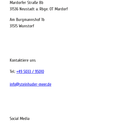
Mardorfer Straße 8b
31536 Neustadt a. Rbge. OT Mardorf
Am Burgmannshof 1b
 bequem buchen
31515 Wunstorf
ervicequalität
tung vor Ort
Kontaktiere uns
Tel.:
+49 5033 / 95010
info@steinhuder-meer.de
Social Media