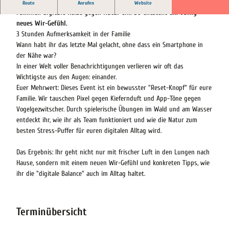
Eine bewusste Auszeit am Steinhuder Meer: Beim Event tauschen
Route
Anrufen
Website
Familien digitale Reize gegen Natur ein. So entsteht ein völlig
neues Wir-Gefühl.
3 Stunden Aufmerksamkeit in der Familie
Wann habt ihr das letzte Mal gelacht, ohne dass ein Smartphone in
der Nähe war?
In einer Welt voller Benachrichtigungen verlieren wir oft das
Wichtigste aus den Augen: einander.
Euer Mehrwert: Dieses Event ist ein bewusster "Reset-Knopf" für eure
Familie. Wir tauschen Pixel gegen Kiefernduft und App-Töne gegen
Vogelgezwitscher. Durch spielerische Übungen im Wald und am Wasser
entdeckt ihr, wie ihr als Team funktioniert und wie die Natur zum
besten Stress-Puffer für euren digitalen Alltag wird.
Das Ergebnis: Ihr geht nicht nur mit frischer Luft in den Lungen nach
Hause, sondern mit einem neuen Wir-Gefühl und konkreten Tipps, wie
ihr die "digitale Balance" auch im Alltag haltet.
Terminübersicht