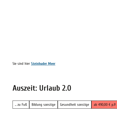
Z
vicequalität
u
m
Meer erleben
Vor Ort
Inspirie
I
staltungskalender
Wetter
ung vor Ort
n
h
a
l
Sie sind hier
Steinhuder Meer
t
Auszeit: Urlaub 2.0
... zu Fuß
Bildung sonstige
Gesundheit sonstige
ab 490,00 € p.P.