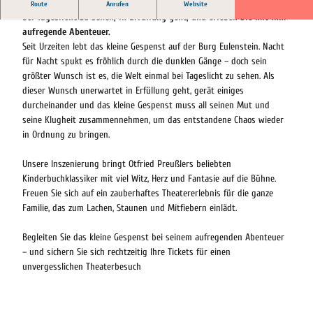
Begleiten Sie das kleine Gespenst dabei, wie sein Wunsch, die Welt
Route
Anrufen
Website
bei Tageslicht zu sehen, in Erfüllung geht, und erleben Sie mit ihm
aufregende Abenteuer.
Seit Urzeiten lebt das kleine Gespenst auf der Burg Eulenstein. Nacht
für Nacht spukt es fröhlich durch die dunklen Gänge – doch sein
größter Wunsch ist es, die Welt einmal bei Tageslicht zu sehen. Als
dieser Wunsch unerwartet in Erfüllung geht, gerät einiges
durcheinander und das kleine Gespenst muss all seinen Mut und
seine Klugheit zusammennehmen, um das entstandene Chaos wieder
in Ordnung zu bringen.
Unsere Inszenierung bringt Otfried Preußlers beliebten
Kinderbuchklassiker mit viel Witz, Herz und Fantasie auf die Bühne.
Freuen Sie sich auf ein zauberhaftes Theatererlebnis für die ganze
Familie, das zum Lachen, Staunen und Mitfiebern einlädt.
Begleiten Sie das kleine Gespenst bei seinem aufregenden Abenteuer
– und sichern Sie sich rechtzeitig Ihre Tickets für einen
unvergesslichen Theaterbesuch