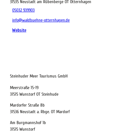
31535
Neustadt am Rübenberge OT Otternhagen
05032 939903
info@waldbuehne-otternhagen.de
Website
23.08.2026
Abreise
Steinhuder Meer Tourismus GmbH
Meerstraße 15-19
Kinder
31515 Wunstorf OT Steinhude
t buchen
Mardorfer Straße 8b
31536 Neustadt a. Rbge. OT Mardorf
Am Burgmannshof 1b
 bequem buchen
31515 Wunstorf