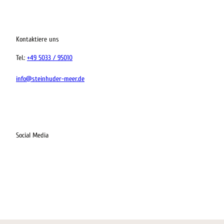
ervicequalität
tung vor Ort
Kontaktiere uns
Tel.:
+49 5033 / 95010
info@steinhuder-meer.de
Social Media
I
F
L
K
n
a
i
o
s
c
n
m
t
e
k
o