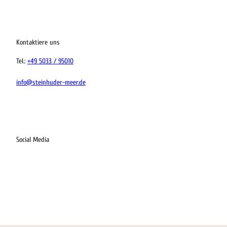
ervicequalität
tung vor Ort
Kontaktiere uns
Tel.:
+49 5033 / 95010
info@steinhuder-meer.de
Social Media
I
F
L
K
n
a
i
o
s
c
n
m
t
e
k
o