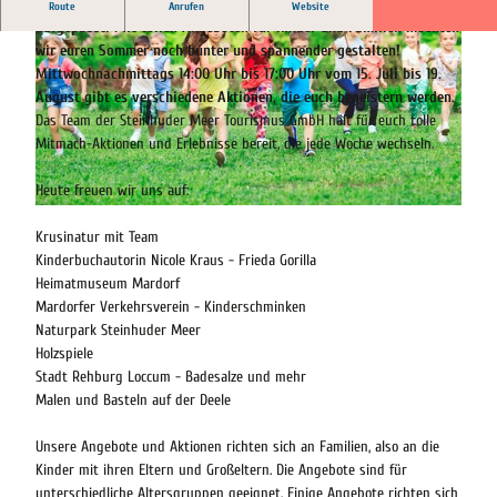
Entdeckernasen, Grashüpfer, Minimäuse und Kletterflöhe
Route
Anrufen
Website
aufgepasst!
Mit tollen Angeboten für Kinder und Familien möchten
wir euren Sommer noch bunter und spannender gestalten!
Mittwochnachmittags 14:00 Uhr bis 17:00 Uhr vom 15. Juli bis 19.
August gibt es verschiedene Aktionen, die euch begeistern werden.
Das Team der Steinhuder Meer Tourismus GmbH hält für euch tolle
Mitmach-Aktionen und Erlebnisse bereit, die jede Woche wechseln.
© Steinhuder Meer Tourismus GmbH
Heute freuen wir uns auf:
© Davit85 - stock.adobe.com |
CC-BY-SA
Krusinatur mit Team
Kinderbuchautorin Nicole Kraus - Frieda Gorilla
Heimatmuseum Mardorf
Mardorfer Verkehrsverein - Kinderschminken
Naturpark Steinhuder Meer
Holzspiele
Stadt Rehburg Loccum - Badesalze und mehr
Malen und Basteln auf der Deele
Unsere Angebote und Aktionen richten sich an Familien, also an die
Kinder mit ihren Eltern und Großeltern. Die Angebote sind für
unterschiedliche Altersgruppen geeignet. Einige Angebote richten sich