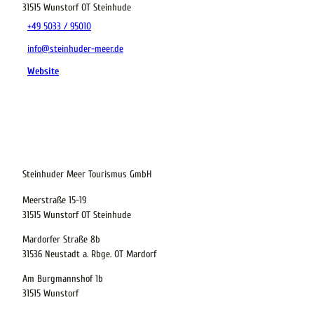
31515
Wunstorf OT Steinhude
+49 5033 / 95010
info@steinhuder-meer.de
Website
21.08.2026
Abreise
Steinhuder Meer Tourismus GmbH
Meerstraße 15-19
Kinder
31515 Wunstorf OT Steinhude
t buchen
Mardorfer Straße 8b
31536 Neustadt a. Rbge. OT Mardorf
Am Burgmannshof 1b
 bequem buchen
31515 Wunstorf