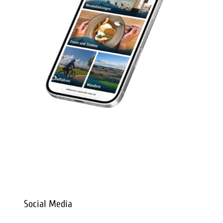
digitaler-reisebegleiter-steinhuder-meer
Social Media