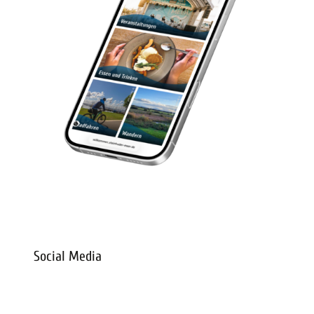
digitaler-reisebegleiter-steinhuder-meer
Social Media