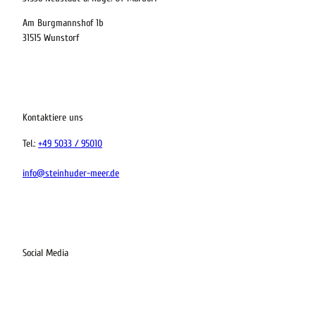
Am Burgmannshof 1b
 bequem buchen
31515 Wunstorf
ervicequalität
tung vor Ort
Kontaktiere uns
Tel.:
+49 5033 / 95010
info@steinhuder-meer.de
Social Media