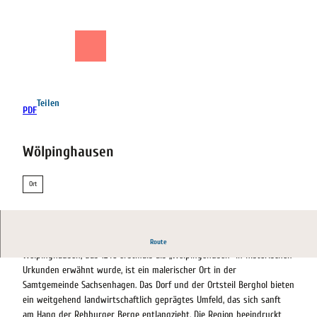
Z
u
m
Shop
Suche
Menü
I
n
h
a
Teilen
PDF
l
t
Wölpinghausen
Ort
Wölpinghausen - Ein Überblick
Route
Wölpinghausen, das 1246 erstmals als „Welpingehusen“ in historischen
Urkunden erwähnt wurde, ist ein malerischer Ort in der
Samtgemeinde Sachsenhagen. Das Dorf und der Ortsteil Berghol bieten
ein weitgehend landwirtschaftlich geprägtes Umfeld, das sich sanft
am Hang der Rehburger Berge entlangzieht. Die Region beeindruckt