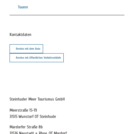
Touren
Kontaktdaten
Anreise mit dem Auto
Anreise mit öffentlichen Verkehrsmitteln
20.08.2026
Abreise
Steinhuder Meer Tourismus GmbH
Meerstraße 15-19
Kinder
31515 Wunstorf OT Steinhude
t buchen
Mardorfer Straße 8b
31536 Neustadt a. Rbge. OT Mardorf