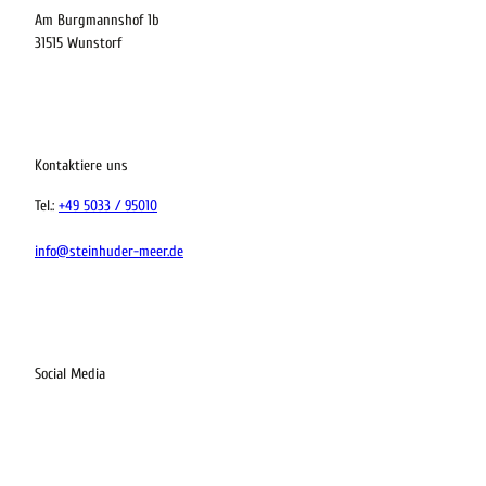
Am Burgmannshof 1b
31515 Wunstorf
Kontaktiere uns
Tel.:
+49 5033 / 95010
info@steinhuder-meer.de
Social Media
I
F
L
K