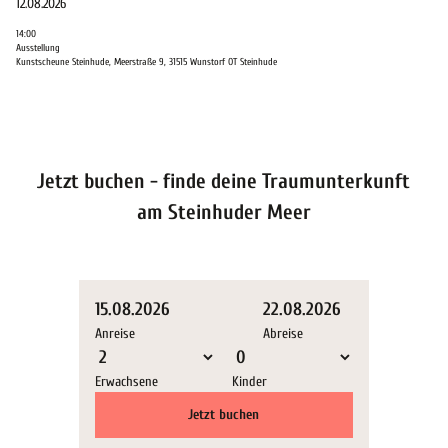
12.08.2026
d
e
14:00
e
'
Ausstellung
r
K
Kunstscheune Steinhude, Meerstraße 9, 31515 Wunstorf OT Steinhude
n
u
e
n
X
s
I
t
V
s
Jetzt buchen - finde deine Traumunterkunft
-
c
Q
h
am Steinhuder Meer
u
e
i
u
l
n
t
e
15.08.2026
22.08.2026
s
-
Anreise
Abreise
2
T
0
h
2
e
Erwachsene
Kinder
6
s
Jetzt buchen
'
o
ö
u