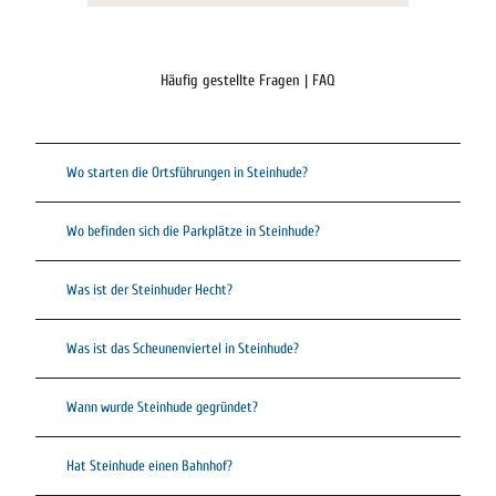
f
n
f
d
n
o
Häufig gestellte Fragen | FAQ
e
f
n
c
o
l
Wo starten die Ortsführungen in Steinhude?
o
u
r
Wo befinden sich die Parkplätze in Steinhude?
'
ö
Was ist der Steinhuder Hecht?
f
f
n
Was ist das Scheunenviertel in Steinhude?
e
n
Wann wurde Steinhude gegründet?
Hat Steinhude einen Bahnhof?