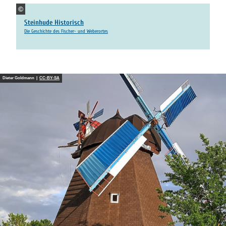
©
Steinhude Historisch
Die Geschichte des Fischer- und Weberortes
Dieter Goldmann |
CC-BY-SA