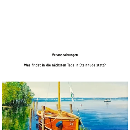
Veranstaltungen
Was findet in die nächsten Tage in Steinhude statt?
D
e
t
a
i
l
s
e