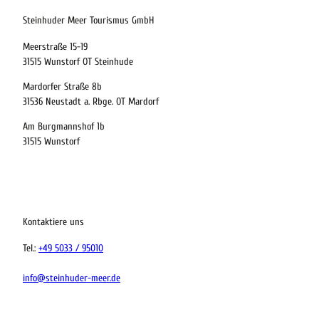
Abreise
Steinhuder Meer Tourismus GmbH
Meerstraße 15-19
Kinder
31515 Wunstorf OT Steinhude
t buchen
Mardorfer Straße 8b
31536 Neustadt a. Rbge. OT Mardorf
Am Burgmannshof 1b
 bequem buchen
31515 Wunstorf
ervicequalität
tung vor Ort
Kontaktiere uns
Tel.:
+49 5033 / 95010
info@steinhuder-meer.de