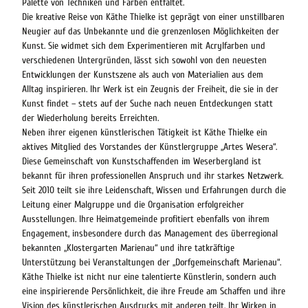
Palette von Techniken und Farben entfaltet.
Die kreative Reise von Käthe Thielke ist geprägt von einer unstillbaren
Neugier auf das Unbekannte und die grenzenlosen Möglichkeiten der
Kunst. Sie widmet sich dem Experimentieren mit Acrylfarben und
verschiedenen Untergründen, lässt sich sowohl von den neuesten
Entwicklungen der Kunstszene als auch von Materialien aus dem
Alltag inspirieren. Ihr Werk ist ein Zeugnis der Freiheit, die sie in der
Kunst findet – stets auf der Suche nach neuen Entdeckungen statt
der Wiederholung bereits Erreichten.
Neben ihrer eigenen künstlerischen Tätigkeit ist Käthe Thielke ein
aktives Mitglied des Vorstandes der Künstlergruppe „Artes Wesera“.
Diese Gemeinschaft von Kunstschaffenden im Weserbergland ist
bekannt für ihren professionellen Anspruch und ihr starkes Netzwerk.
Seit 2010 teilt sie ihre Leidenschaft, Wissen und Erfahrungen durch die
Leitung einer Malgruppe und die Organisation erfolgreicher
Ausstellungen. Ihre Heimatgemeinde profitiert ebenfalls von ihrem
Engagement, insbesondere durch das Management des überregional
bekannten „Klostergarten Marienau“ und ihre tatkräftige
Unterstützung bei Veranstaltungen der „Dorfgemeinschaft Marienau“.
Käthe Thielke ist nicht nur eine talentierte Künstlerin, sondern auch
eine inspirierende Persönlichkeit, die ihre Freude am Schaffen und ihre
Vision des künstlerischen Ausdrucks mit anderen teilt. Ihr Wirken in