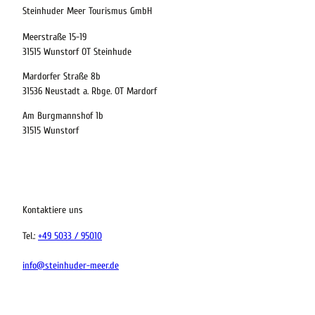
Abreise
Steinhuder Meer Tourismus GmbH
Meerstraße 15-19
Kinder
31515 Wunstorf OT Steinhude
t buchen
Mardorfer Straße 8b
31536 Neustadt a. Rbge. OT Mardorf
Am Burgmannshof 1b
 bequem buchen
31515 Wunstorf
ervicequalität
tung vor Ort
Kontaktiere uns
Tel.:
+49 5033 / 95010
info@steinhuder-meer.de