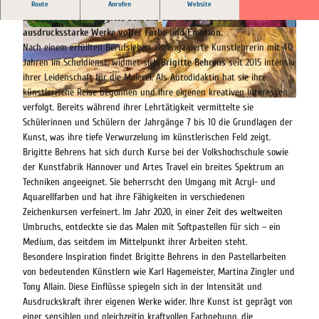
In der Ausstellung „Was mir gefällt“ in der Kunstscheune
Route
Anrufen
Website
Steinhude zeigen Brigitte Behrens und Käthe Thielke
ausdrucksstarke Werke voller Farbe und Emotion.
© Behrens |
CC-BY-SA
© Behrens |
CC-BY-SA
Nach einem erfüllten Berufsleben als engagierte Kunstlehrerin mit 40
Jahren im Schuldienst, widmet sich
Brigitte Behrens
seit 2015 intensiv
ihrer Leidenschaft für die Malerei. Als Autodidaktin hat sie ihre
künstlerische Reise begonnen und ihre eigenen kreativen Interessen
© Behrens / Thielke |
CC-BY-SA
verfolgt. Bereits während ihrer Lehrtätigkeit vermittelte sie
Schülerinnen und Schülern der Jahrgänge 7 bis 10 die Grundlagen der
Kunst, was ihre tiefe Verwurzelung im künstlerischen Feld zeigt.
Brigitte Behrens hat sich durch Kurse bei der Volkshochschule sowie
der Kunstfabrik Hannover und Artes Travel ein breites Spektrum an
Techniken angeeignet. Sie beherrscht den Umgang mit Acryl- und
Aquarellfarben und hat ihre Fähigkeiten in verschiedenen
Zeichenkursen verfeinert. Im Jahr 2020, in einer Zeit des weltweiten
Umbruchs, entdeckte sie das Malen mit Softpastellen für sich – ein
Medium, das seitdem im Mittelpunkt ihrer Arbeiten steht.
Besondere Inspiration findet Brigitte Behrens in den Pastellarbeiten
von bedeutenden Künstlern wie Karl Hagemeister, Martina Zingler und
Tony Allain. Diese Einflüsse spiegeln sich in der Intensität und
Ausdruckskraft ihrer eigenen Werke wider. Ihre Kunst ist geprägt von
einer sensiblen und gleichzeitig kraftvollen Farbgebung, die