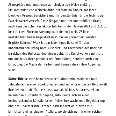
Atmosphäre und Emotionen auf einzigartige Weise einfängt.
Die kontinuierliche Weiterbildung bei Martina Zingler hat ihren
kreativen Prozess bereichert und ihr Verständnis für die Technik der
Pastellmalerei vertieft. Diese Hingabe und der unermüdliche Drang
nach künstlerischer Perfektion führten in den Jahren 2023 und 2025 zu
beachtlichen Einzelausstellungen, in denen jeweils 27 ihrer
Pastellbilder einem begeisterten Publikum präsentiert wurden.
Brigitte Behrens' Werk ist ein lebendiges Beispiel für den
ungebrochenen Drang nach Ausdruck und Kreativität, der über das
Erreichen des Ruhestandes hinausgeht. Ihre Kunstwerke sind nicht
nur Ausdruck ihrer persönlichen Entwicklung, sondern auch eine
Einladung, die Magie der Farben und Formen durch ihre Augen zu
sehen.
Käthe Thielke
, eine bemerkenswerte Künstlerin, entdeckte nach
Jahrzehnten in einer strukturierten und zahlenorientierten Berufswelt
ihre Leidenschaft für die Kunst. Was als kleines Aquarellspiel am
heimischen Küchentisch begann, entwickelte sich zu einer
beeindruckenden künstlerischen Reise. Ihre wachsende Begeisterung
und das unaufhörliche Streben nach Innovation führten zur
Einrichtung eines eigenen Ateliers, wo sie sich nun in einer reichen