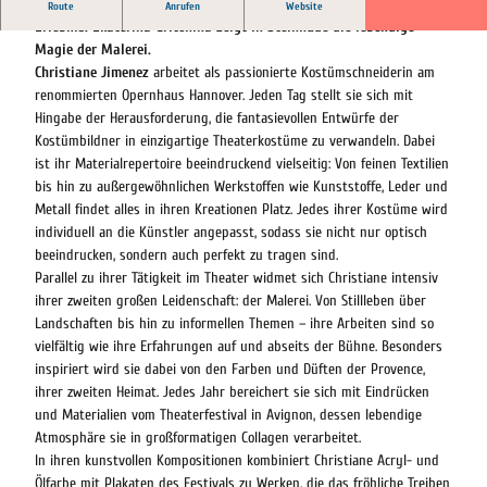
Farbklänge und Emotionen verschmelzen zu einem sinnlichen
Route
Anrufen
Website
Erlebnis: Ekaterina Gritchina zeigt in Steinhude die lebendige
Magie der Malerei.
Christiane Jimenez
arbeitet als passionierte Kostümschneiderin am
renommierten Opernhaus Hannover. Jeden Tag stellt sie sich mit
Hingabe der Herausforderung, die fantasievollen Entwürfe der
Kostümbildner in einzigartige Theaterkostüme zu verwandeln. Dabei
ist ihr Materialrepertoire beeindruckend vielseitig: Von feinen Textilien
bis hin zu außergewöhnlichen Werkstoffen wie Kunststoffe, Leder und
Metall findet alles in ihren Kreationen Platz. Jedes ihrer Kostüme wird
individuell an die Künstler angepasst, sodass sie nicht nur optisch
beeindrucken, sondern auch perfekt zu tragen sind.
Parallel zu ihrer Tätigkeit im Theater widmet sich Christiane intensiv
ihrer zweiten großen Leidenschaft: der Malerei. Von Stillleben über
Landschaften bis hin zu informellen Themen – ihre Arbeiten sind so
vielfältig wie ihre Erfahrungen auf und abseits der Bühne. Besonders
inspiriert wird sie dabei von den Farben und Düften der Provence,
ihrer zweiten Heimat. Jedes Jahr bereichert sie sich mit Eindrücken
und Materialien vom Theaterfestival in Avignon, dessen lebendige
Atmosphäre sie in großformatigen Collagen verarbeitet.
In ihren kunstvollen Kompositionen kombiniert Christiane Acryl- und
Ölfarbe mit Plakaten des Festivals zu Werken, die das fröhliche Treiben