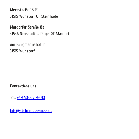
Meerstraße 15-19
Kinder
31515 Wunstorf OT Steinhude
t buchen
Mardorfer Straße 8b
31536 Neustadt a. Rbge. OT Mardorf
Am Burgmannshof 1b
 bequem buchen
31515 Wunstorf
ervicequalität
tung vor Ort
Kontaktiere uns
Tel.:
+49 5033 / 95010
info@steinhuder-meer.de