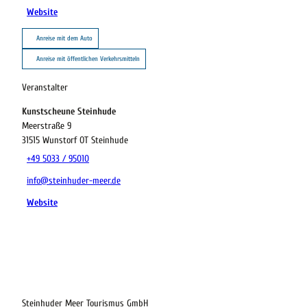
Website
Anreise mit dem Auto
Anreise mit öffentlichen Verkehrsmitteln
Veranstalter
Kunstscheune Steinhude
Meerstraße 9
31515
Wunstorf OT Steinhude
+49 5033 / 95010
info@steinhuder-meer.de
Website
23.08.2026
Abreise
Steinhuder Meer Tourismus GmbH