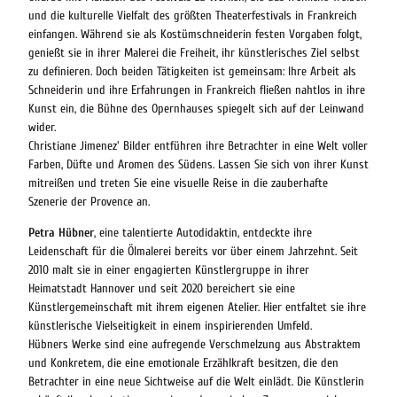
und die kulturelle Vielfalt des größten Theaterfestivals in Frankreich
einfangen. Während sie als Kostümschneiderin festen Vorgaben folgt,
genießt sie in ihrer Malerei die Freiheit, ihr künstlerisches Ziel selbst
zu definieren. Doch beiden Tätigkeiten ist gemeinsam: Ihre Arbeit als
Schneiderin und ihre Erfahrungen in Frankreich fließen nahtlos in ihre
Kunst ein, die Bühne des Opernhauses spiegelt sich auf der Leinwand
wider.
Christiane Jimenez' Bilder entführen ihre Betrachter in eine Welt voller
Farben, Düfte und Aromen des Südens. Lassen Sie sich von ihrer Kunst
mitreißen und treten Sie eine visuelle Reise in die zauberhafte
Szenerie der Provence an.
Petra Hübner
, eine talentierte Autodidaktin, entdeckte ihre
Leidenschaft für die Ölmalerei bereits vor über einem Jahrzehnt. Seit
2010 malt sie in einer engagierten Künstlergruppe in ihrer
Heimatstadt Hannover und seit 2020 bereichert sie eine
Künstlergemeinschaft mit ihrem eigenen Atelier. Hier entfaltet sie ihre
künstlerische Vielseitigkeit in einem inspirierenden Umfeld.
Hübners Werke sind eine aufregende Verschmelzung aus Abstraktem
und Konkretem, die eine emotionale Erzählkraft besitzen, die den
Betrachter in eine neue Sichtweise auf die Welt einlädt. Die Künstlerin