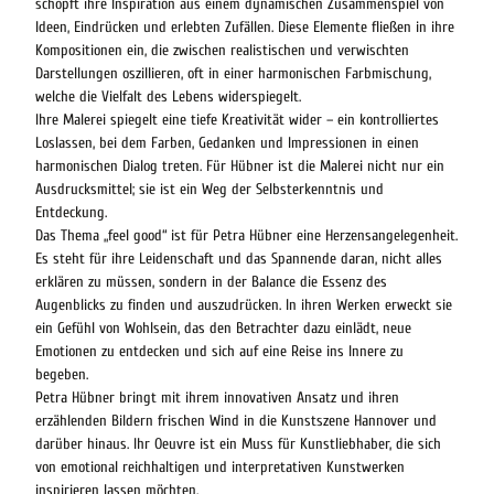
schöpft ihre Inspiration aus einem dynamischen Zusammenspiel von
Ideen, Eindrücken und erlebten Zufällen. Diese Elemente fließen in ihre
Kompositionen ein, die zwischen realistischen und verwischten
Darstellungen oszillieren, oft in einer harmonischen Farbmischung,
welche die Vielfalt des Lebens widerspiegelt.
Ihre Malerei spiegelt eine tiefe Kreativität wider – ein kontrolliertes
Loslassen, bei dem Farben, Gedanken und Impressionen in einen
harmonischen Dialog treten. Für Hübner ist die Malerei nicht nur ein
Ausdrucksmittel; sie ist ein Weg der Selbsterkenntnis und
Entdeckung.
Das Thema „feel good“ ist für Petra Hübner eine Herzensangelegenheit.
Es steht für ihre Leidenschaft und das Spannende daran, nicht alles
erklären zu müssen, sondern in der Balance die Essenz des
Augenblicks zu finden und auszudrücken. In ihren Werken erweckt sie
ein Gefühl von Wohlsein, das den Betrachter dazu einlädt, neue
Emotionen zu entdecken und sich auf eine Reise ins Innere zu
begeben.
Petra Hübner bringt mit ihrem innovativen Ansatz und ihren
erzählenden Bildern frischen Wind in die Kunstszene Hannover und
darüber hinaus. Ihr Oeuvre ist ein Muss für Kunstliebhaber, die sich
von emotional reichhaltigen und interpretativen Kunstwerken
inspirieren lassen möchten.