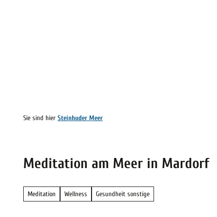
Z
vicequalität
u
m
Meer erleben
Vor Ort
Inspirie
I
staltungskalender
Wetter
ung vor Ort
n
h
a
l
Sie sind hier
Steinhuder Meer
t
Meditation am Meer in Mardorf
Meditation
Wellness
Gesundheit sonstige