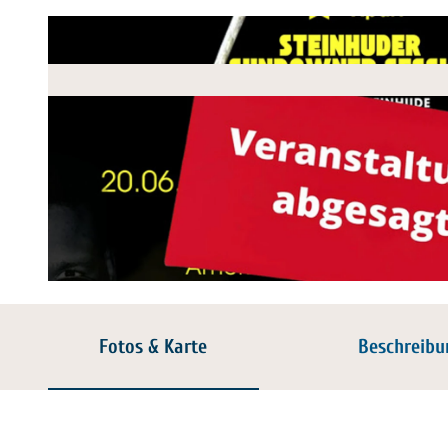
© Sundowner | KI-optimiert |
CC-BY-SA
Fotos & Karte
Beschreibu