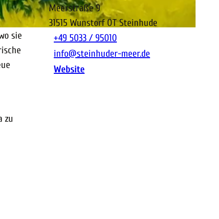
Meerstraße 9
31515
Wunstorf OT Steinhude
wo sie
+49 5033 / 95010
rische
info@steinhuder-meer.de
eue
Website
a zu