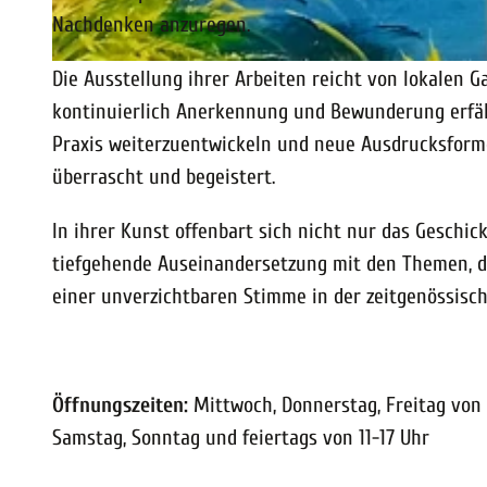
Nachdenken anzuregen.
© Ekaterina Gritchina |
CC-BY-SA
Die Ausstellung ihrer Arbeiten reicht von lokalen G
kontinuierlich Anerkennung und Bewunderung erfährt
Praxis weiterzuentwickeln und neue Ausdrucksform
überrascht und begeistert.
In ihrer Kunst offenbart sich nicht nur das Geschi
tiefgehende Auseinandersetzung mit den Themen, di
einer unverzichtbaren Stimme in der zeitgenössisc
Öffnungszeiten:
Mittwoch, Donnerstag, Freitag von 
Samstag, Sonntag und feiertags von 11-17 Uhr