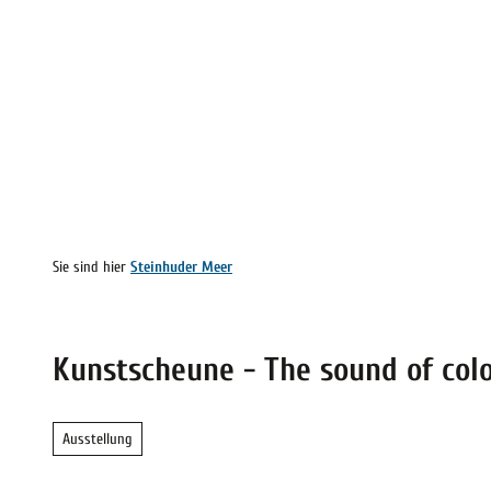
Z
vicequalität
u
m
Meer erleben
Vor Ort
Inspirie
I
staltungskalender
Wetter
ung vor Ort
n
h
a
l
Sie sind hier
Steinhuder Meer
t
Kunstscheune - The sound of col
Ausstellung