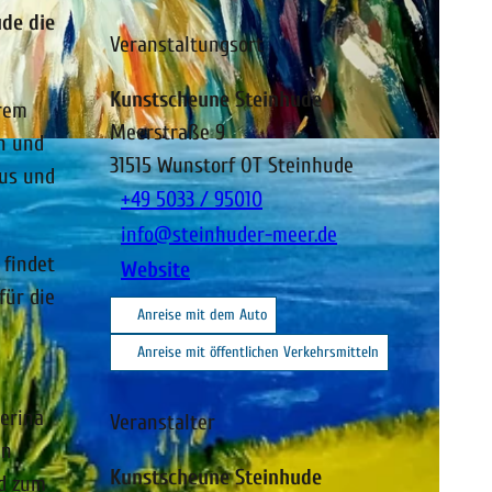
ude die
Veranstaltungsort
Kunstscheune Steinhude
hrem
Meerstraße 9
on und
31515
Wunstorf OT Steinhude
mus und
+49 5033 / 95010
info@steinhuder-meer.de
 findet
Website
für die
Anreise mit dem Auto
Anreise mit öffentlichen Verkehrsmitteln
terina
Veranstalter
in
Kunstscheune Steinhude
nd zum