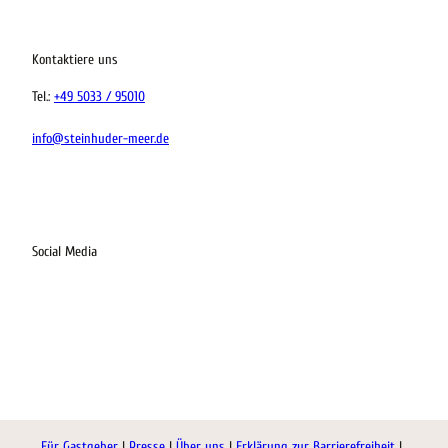
tung vor Ort
Kontaktiere uns
Tel.:
+49 5033 / 95010
info@steinhuder-meer.de
Social Media
I
F
L
K
n
a
i
o
s
c
n
m
t
e
k
o
a
b
e
o
Für Gastgeber
Presse
Über uns
Erklärung zur Barrierefreiheit