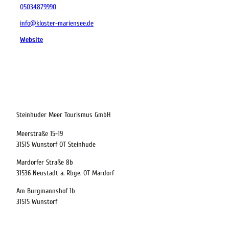
05034879990
info@kloster-mariensee.de
Website
21.08.2026
Abreise
Steinhuder Meer Tourismus GmbH
Meerstraße 15-19
Kinder
31515 Wunstorf OT Steinhude
t buchen
Mardorfer Straße 8b
31536 Neustadt a. Rbge. OT Mardorf
Am Burgmannshof 1b
 bequem buchen
31515 Wunstorf
ervicequalität