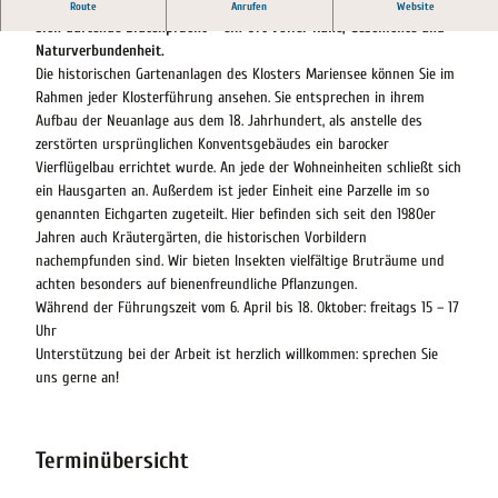
In den historischen Kräutergärten des Klosters Mariensee entfaltet
Route
Anrufen
Website
sich duftende Blütenpracht – ein Ort voller Ruhe, Geschichte und
Naturverbundenheit.
Die historischen Gartenanlagen des Klosters Mariensee können Sie im
Rahmen jeder Klosterführung ansehen. Sie entsprechen in ihrem
Aufbau der Neuanlage aus dem 18. Jahrhundert, als anstelle des
zerstörten ursprünglichen Konventsgebäudes ein barocker
Vierflügelbau errichtet wurde. An jede der Wohneinheiten schließt sich
ein Hausgarten an. Außerdem ist jeder Einheit eine Parzelle im so
genannten Eichgarten zugeteilt. Hier befinden sich seit den 1980er
Jahren auch Kräutergärten, die historischen Vorbildern
nachempfunden sind. Wir bieten Insekten vielfältige Bruträume und
achten besonders auf bienenfreundliche Pflanzungen.
Während der Führungszeit vom 6. April bis 18. Oktober: freitags 15 – 17
Uhr
Unterstützung bei der Arbeit ist herzlich willkommen: sprechen Sie
uns gerne an!
Terminübersicht