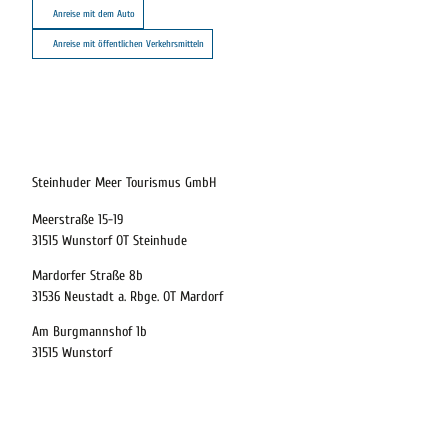
Anreise mit dem Auto
Anreise mit öffentlichen Verkehrsmitteln
21.08.2026
Abreise
Steinhuder Meer Tourismus GmbH
Meerstraße 15-19
Kinder
31515 Wunstorf OT Steinhude
t buchen
Mardorfer Straße 8b
31536 Neustadt a. Rbge. OT Mardorf
Am Burgmannshof 1b
 bequem buchen
31515 Wunstorf
ervicequalität
tung vor Ort