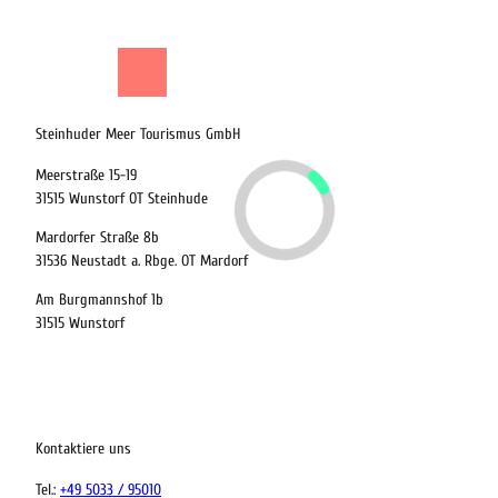
Shop
Suche
Menü
Steinhuder Meer Tourismus GmbH
21.08.2026
Meerstraße 15-19
31515 Wunstorf OT Steinhude
Abreise
Mardorfer Straße 8b
Kinder
31536 Neustadt a. Rbge. OT Mardorf
t buchen
Am Burgmannshof 1b
31515 Wunstorf
 bequem buchen
Kontaktiere uns
ervicequalität
Tel.:
+49 5033 / 95010