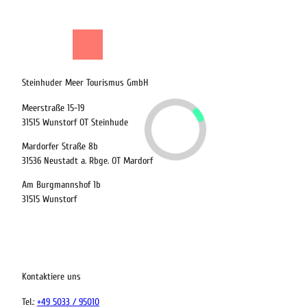
Shop
Suche
Menü
Steinhuder Meer Tourismus GmbH
19.08.2026
Meerstraße 15-19
31515 Wunstorf OT Steinhude
Abreise
Mardorfer Straße 8b
Kinder
31536 Neustadt a. Rbge. OT Mardorf
t buchen
Am Burgmannshof 1b
31515 Wunstorf
 bequem buchen
Kontaktiere uns
ervicequalität
Tel.:
+49 5033 / 95010